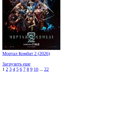
Мортал Комбат 2 (2026)
Загрузить еще
1
2
3
4
5
6
7
8
9
10
...
22